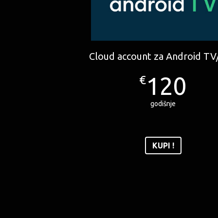
Cloud account za Android T
120
€
godišnje
KUPI !