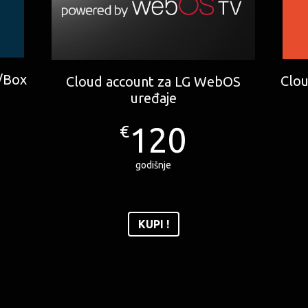
V/Box
Clou
Cloud account za LG WebOS
uređaje
120
€
godišnje
KUPI !