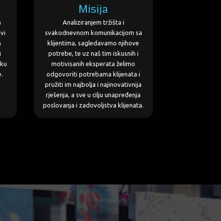
Misija
a
Analiziranjem tržišta i
vi
svakodnevnom komunikacijom sa
a
klijentima, sagledavamo njihove
i
potrebe, te uz naš tim iskusnih i
oku
motivisanih eksperata želimo
e.
odgovoriti potrebama klijenata i
pružiti im najbolja i najinovativnija
rješenja, a sve u cilju unapređenja
poslovanja i zadovoljstva klijenata.