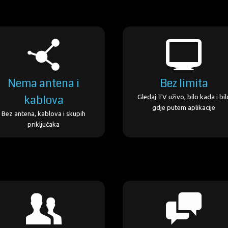
Nema antena i
Bez limita
kablova
Gledaj TV uživo, bilo kada i bil
gdje putem aplikacije
Bez antena, kablova i skupih
priključaka