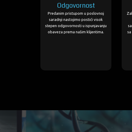
Odgovornost
Predanim pristupom u poslovnoj
Zah
saradnji nastojimo postići visok
stepen odgovornosti u ispunjavanju
sa
obaveza prema našim klijentima.
sa